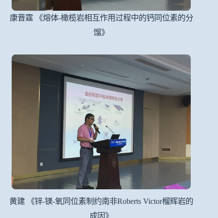
康晋霆 《熔体-橄榄岩相互作用过程中的钙同位素的分
馏》
黄建 《锌-镁-氧同位素制约南非Roberts Victor榴辉岩的
成因》