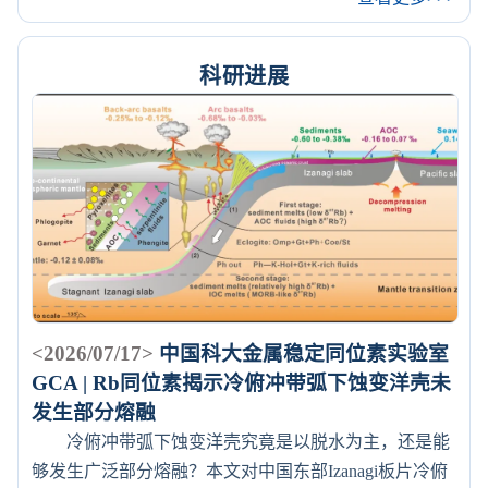
科研进展
<2026/07/17>
中国科大金属稳定同位素实验室
GCA | Rb同位素揭示冷俯冲带弧下蚀变洋壳未
发生部分熔融
冷俯冲带弧下蚀变洋壳究竟是以脱水为主，还是能
够发生广泛部分熔融？本文对中国东部Izanagi板片冷俯