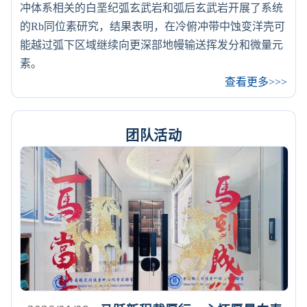
冲体系相关的白垩纪弧玄武岩和弧后玄武岩开展了系统
的Rb同位素研究，结果表明，在冷俯冲带中蚀变洋壳可
能越过弧下区域继续向更深部地幔输送挥发分和微量元
素。
查看更多>>>
团队活动