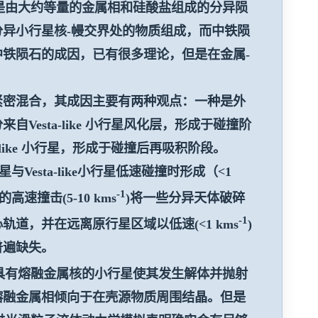
是由大约等量的金属相和硅酸盐组成的分异陨
分异小行星核
-
幔交界处的物质组成，而中铁陨
中铁陨石的成因，已有很多理论，但是在金属
-
紧密混合，其成因主要有两种观点：一种是外
分来自
Vesta-like
小行星风化层，形成于碰撞阶
like
小行星，形成于碰撞后再吸积阶段。
星与
Vesta-like
小行星低速碰撞时形成（
<1
-1
的高速撞击
(5-10 kms
)
将一些分异天体破碎
-1
心轨道，并在远离原行星区域以低速
(<1 kms
)
普遍缺失。
具有熔融金属核的小行星使其发生解体并抛射
熔融金属相倾向于在壳源物质周围结晶。但是