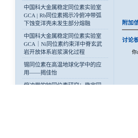
中国科大金属稳定同位素实验室
GCA | Rb同位素揭示冷俯冲带弧
附加
下蚀变洋壳未发生部分熔融
中国科大金属稳定同位素实验室
讨论
GCA｜Ni同位素约束洋中脊玄武
岩开放体系岩浆演化过程
你
锡同位素在高温地球化学中的应
用——揭佳怡
俯冲带的铀同位素研究：稳定同
位素示踪俯冲过程与深部物质循
环——盛佳儒
热力学计算模拟对月球镁质岩套
源区的约束——涂子阳
研途回响：2026届研究生毕业