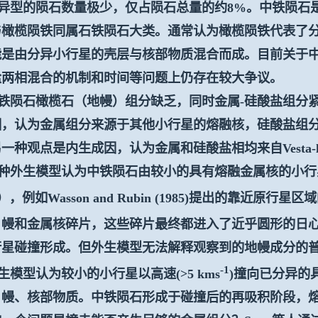
型的陨石数量极少，仅占陨石总量的约
8%
。中铁陨石
与橄榄陨铁同属石铁陨石大类。通常认为橄榄陨铁代表了
能是由分异小行星的壳层与核部物质混合而成。目前关于
盐两相混合的机制和时间等问题上仍存在较大争议。
陨石橄榄石（地幔）组分缺乏，同时金属
-
硅酸盐组分
因，认为金属组分来源于其他小行星的熔融核，硅酸盐组
另一种观点是内生成因，认为金属和硅酸盐相均来自
Vesta-
外生模型认为中铁陨石由较小的具有熔融金属核的小行
），例如
Wasson and Rubin (1985)
提出的靠近原行星区域
、幔和金属核碎片，这些碎片最终都进入了近乎圆形的日
行星碰撞形成。但外生模型无法解释观察到的地幔成分的
-1
模型认为较小的小行星以高速
(>5 kms
)
撞向已分异的
、幔、核部物质。中铁陨石形成于碰撞后的再吸积阶段，