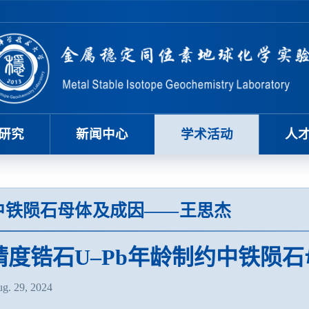
研究
新闻中心
学术活动
人
约中铁陨石母体及成因——王思杰
精度锆石U–Pb年龄制约中铁陨
. 29, 2024