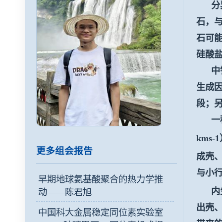
分异
石，
石可
硅酸
中铁
生成
段；
一种
kms-1
更多组会报告
成壳
与小
早期地球氨基酸聚合的热力学推
内生
动——陈君旭
出壳
中国科大金属稳定同位素实验室