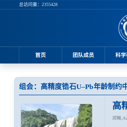
总访问量：
2355428
首页
团队成员
科学
组会：高精度锆石U–Pb年龄制
高
邓晰,Aug