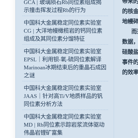
带来
GCA | 玻璃陨石Rb同位素组成揭
示撞击挥发过程Rb的行为
的核
地幔
中国科大金属稳定同位素实验室
CG | 大洋地幔橄榄岩的钙同位素
而通
组成及其同位素分馏特征
数据
中国科大金属稳定同位素实验室
硅酸
EPSL｜利用钡-氧-硫同位素解译
事件
Marinoan冰期结束后的重晶石成因
的效
之谜
中国科大金属稳定同位素实验室
JAAS｜针对高Ti/V地质样品的钒
同位素分析方法
中国科大金属稳定同位素实验室
MD | Rb同位素示踪岩浆流体驱动
伟晶岩锂矿富集