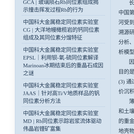
GCA | 玻璃陨石Rb同位素组成揭
长江
示撞击挥发过程Rb的行为
中国
中国科大金属稳定同位素实验室
河受
CG | 大洋地幔橄榄岩的钙同位素
溯源
组成及其同位素分馏特征
分析、
中国科大金属稳定同位素实验室
析模
EPSL｜利用钡-氧-硫同位素解译
因
Marinoan冰期结束后的重晶石成因
目的
之谜
(3)
通
中国科大金属稳定同位素实验室
价沉
JAAS｜针对高Ti/V地质样品的钒
同位素分析方法
薄膜扩
和土壤
中国科大金属稳定同位素实验室
的重
MD | Rb同位素示踪岩浆流体驱动
伟晶岩锂矿富集
地壳物