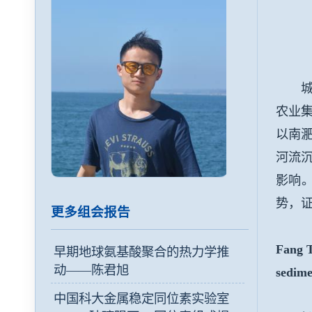
城市
农业
以南
河流
影响
势，
更多组会报告
Fang T
早期地球氨基酸聚合的热力学推
动——陈君旭
sedime
中国科大金属稳定同位素实验室