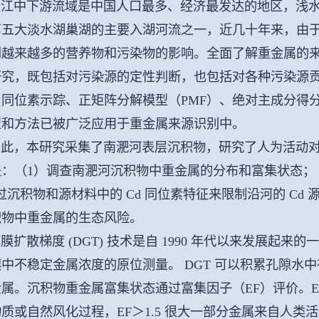
中下游流域是中国人口最多、经济最发达的地区，浅水
第五大淡水湖巢湖的主要入湖河流之一，近几十年来，由
到越来越多的营养物和污染物的影响。全面了解重金属的
研究，既包括对污染源的定性判断，也包括对各种污染源
同位素示踪、正矩阵分解模型（PMF）、绝对主成分得分-
型和方法已被广泛应用于重金属来源识别中。
此，
本研究采集了南淝河表层沉积物，研究了人为活动
是：（
1
）调查南淝河沉积物中重金属的分布和富集状态；
过沉积物和源材料中的
Cd
同位素特征来限制沿河的
Cd
积物中重金属的生态风险。
散梯度 (DGT) 技术是自 1990 年代以来发展起
中不稳定金属浓度的原位测量。 DGT 可以积累孔隙水
金属。
沉积物重金属富集状态通过富集因子（EF）评价。EF≤0.
质或自然风化过程，EF＞1.5 很大一部分金属来自人类活