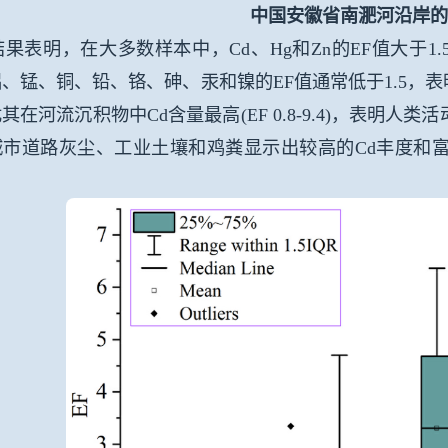
中国安徽省南淝河沿岸
表明，在大多数样本中，
Cd
、
Hg
和
Zn
的
EF
值大于
1.
铝、锰、铜、铅、铬、砷、汞和镍的
EF
值通常低于
1.5
，表
尤其在河流沉积物中
Cd
含量最高
(EF 0.8-9.4)
，表明人类活
城市道路灰尘、工业土壤和鸡粪显示出较高的
Cd
丰度和