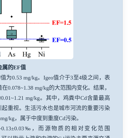
属的EF值
均值为
0.53 mg/kg
。
Igeo
值介于
3
至
4
级之间，表
量在
0.078~1.38 mg/kg
的大范围内变化。结果，
为
0.01~1.21 mg/kg
。其中，鸡粪中
Cd
含量最高
引起重视。生活污水也是城市河流的重要污染
3mg/kg
，属于中度到重度
Cd
污染。
~0.13±0.03‰
，而源物质的相对变化范围