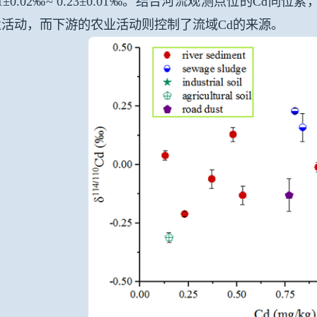
31±0.02‰~ 0.23±0.01‰
。结合河流观测点位的
Cd
同位素
业活动，而下游的农业活动则控制了流域
Cd
的来源。