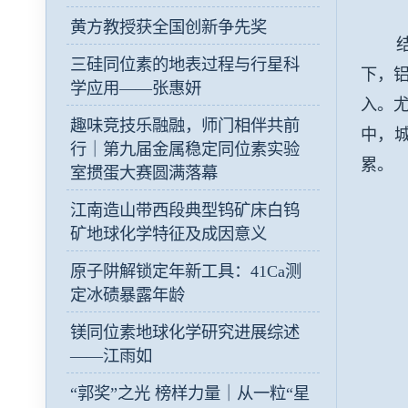
黄方教授获全国创新争先奖
结果
三硅同位素的地表过程与行星科
下，
学应用——张惠妍
入。
趣味竞技乐融融，师门相伴共前
中，
行｜第九届金属稳定同位素实验
累。
室掼蛋大赛圆满落幕
江南造山带西段典型钨矿床白钨
矿地球化学特征及成因意义
原子阱解锁定年新工具：41Ca测
定冰碛暴露年龄
镁同位素地球化学研究进展综述
——江雨如
“郭奖”之光 榜样力量｜从一粒“星