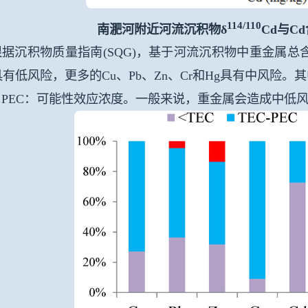
114/110
南淝河附近河流沉积物δ
Cd
与
Cd
沉积物质量指南
(SQG)
，基于河流沉积物中重金属总
具有低风险，更多的
Cu
、
Pb
、
Zn
、
Cr
和
Hg
具有中风险。
其
）
PEC
：可能性效应浓度。一般来说，重金属会造成中低