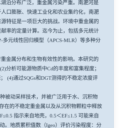
湖泊分布广泛，重金属污染严重。南淝河是
于人口膨胀、快速工业化和农业集约化，南淝
来源特征是一项巨大的挑战。环境中重金属的
贡献率的定量计算。迄今为止，包括多元统计
多元线性回归模型（APCS-MLR）等多种分
对重金属分布和生物有效性的影响。本研究的
(2)
分析可能源物质中
Cd
的丰度和富集程度；
源；
(4)
通过
SQGs
和
DGT
测得的不稳定浓度评
来的一种被动采样技术，并被广泛用于水、沉积物
中存在的不稳定重金属
以及从沉积物颗粒中释放
5 指示来自地壳，0.5＜EF≤1.5 可能来自
动。地质累积值数（Igeo）评价污染程度：分