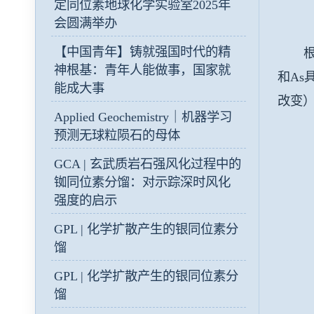
定同位素地球化学实验室2025年
会圆满举办
【中国青年】铸就强国时代的精
根据
神根基：青年人能做事，国家就
和
As
能成大事
改变
Applied Geochemistry｜机器学习
预测无球粒陨石的母体
GCA | 玄武质岩石强风化过程中的
铷同位素分馏：对示踪深时风化
强度的启示
GPL | 化学扩散产生的银同位素分
馏
GPL | 化学扩散产生的银同位素分
馏