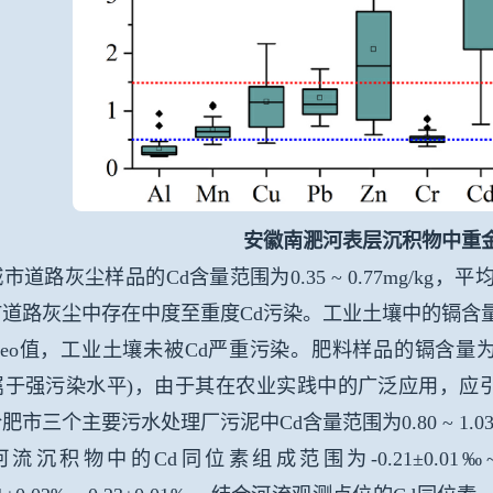
安徽南淝河表层沉积物中重金
城
市道路灰尘样品的
Cd
含量范围为
0.35 ~ 0.77mg/kg
，平
市道路灰尘中存在中度至重度
Cd
污染。工业土壤中的镉含
geo
值，工业土壤未被
Cd
严重污染。肥料样品的镉含量
属于强污染水平
)
，由于其在农业实践中的广泛应用，应
合肥市三个主要污水处理厂污泥中
Cd
含量范围为
0.80 ~ 1.0
流沉积物中的
Cd
同位素组成范围为
-0.21±0.01‰