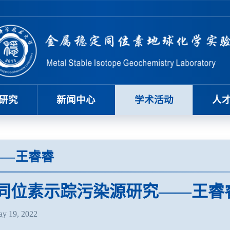
研究
新闻中心
学术活动
人
——王睿睿
d同位素示踪污染源研究——王睿
 19, 2022