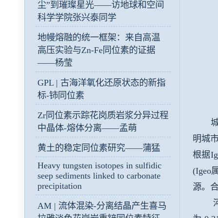
尘”到璀璨星光——访地球和空间
科学学院张兴泰同学
地幔熔融的统一框架：来自高温
高压实验与Zn-Fe同位素的证据
——杨莹
GPL | 古海洋氧化还原状态的新指
标-铈同位素
Zr同位素示踪花岗质岩浆分异过程
中晶体-熔体分离——孟萌
明城
黄土的稳定同位素研究——蒲猛
根据
I
Heavy tungsten isotopes in sulfidic
(Igeo
seep sediments linked to carbonate
precipitation
源。
河
AM | 流体混染-分离结晶产生喜马