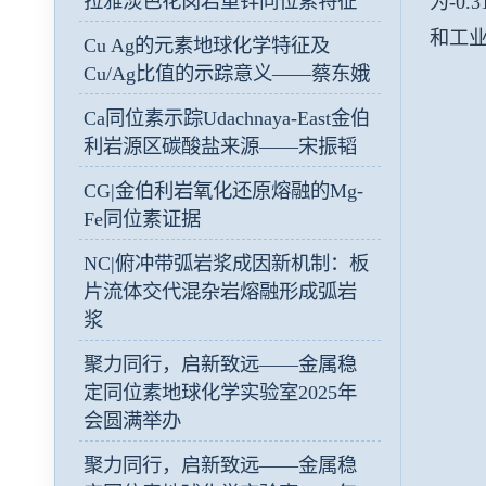
拉雅淡色花岗岩重锌同位素特征
为
-0.
和工
Cu Ag的元素地球化学特征及
Cu/Ag比值的示踪意义——蔡东娥
Ca同位素示踪Udachnaya-East金伯
利岩源区碳酸盐来源——宋振韬
CG|金伯利岩氧化还原熔融的Mg-
Fe同位素证据
NC|俯冲带弧岩浆成因新机制：板
片流体交代混杂岩熔融形成弧岩
浆
聚力同行，启新致远——金属稳
定同位素地球化学实验室2025年
会圆满举办
聚力同行，启新致远——金属稳