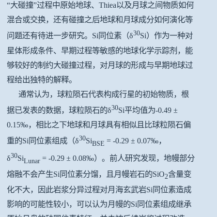
“大碰撞”过程中原始地球、Thiea以及月球之间物质如何
混合或交换，还有碰撞之后地球和月球成分如何演化等
30
问题还有待进一步研究。Si同位素（δ
Si）作为一种对
星体形成条件、早期过程等敏感的地球化学示踪剂，能
够较好的制约大碰撞过程，对月球的形成与早期地球过
程给出独特的解释。
通常认为，球粒陨石代表构成行星的初始物质，根
30
据已发表的数据，球粒陨石的δ
Si平均值为-0.49 ±
0.15‰，相比之下地球和月球具有相似且比球粒陨石偏
30
重的Si同位素组成（δ
Si
= -0.29 ± 0.07‰，
BSE
30
δ
Si
= -0.29 ± 0.08‰）。前人研究发现，地幔部分
Lunar
熔融不会产生Si同位素分馏，且月幔岩石的SiO
含量变
2
化不大，因此岩浆分异过程对月海玄武岩Si同位素造成
影响的可能性较小，可以认为月幔的Si同位素组成继承