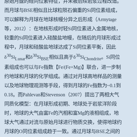
原始月盘的硅同位素特征，并未被后续岩浆过程改造。
而月球与BSE相似且比球粒陨石偏重的Si同位素组成，
可以解释为月球在地球核幔分异之后形成（Armytage
等，2012）：在地核形成时轻Si同位素进入金属地核，
较重的Si同位素进入硅酸盐地幔，在随后的月球形成过
程中，月球和硅酸盐地球达成了Si同位素平衡，因此
30
30
30
δ
Si
和δ
Si
相似且高于δ
Si
。Si同位
Lunar
BSE
Chondrite
素组成也可以与Fe指数【Fe/(Fe+Mg)】联合，进一步制
约地球和月球的化学组成。通过对月球高地样品的测量
以及地球物理观测等手段，得到月球的Fe指数为~0.1到
0.18。而Pahlevan和Stevenson（2007）提出了两相大气
同质化模型：在月球形成初期、地球处于岩浆洋阶段
时，地球的大气由富Fe的汽相和富Mg的液相组成，地
球大气通过对流与原始月球进行物质交换，使得地球约
月球的O同位素组成趋于一致。通过月球与BSE之间的