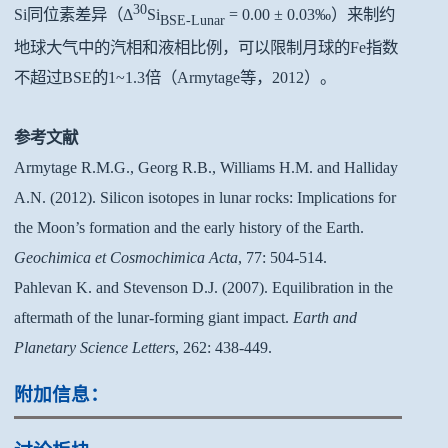
30
Si同位素差异（Δ
Si
= 0.00 ± 0.03‰）来制约
BSE-Lunar
地球大气中的汽相和液相比例，可以限制月球的Fe指数
不超过BSE的1~1.3倍（Armytage等，2012）。
参考文献
Armytage R.M.G., Georg R.B., Williams H.M. and Halliday
A.N. (2012). Silicon isotopes in lunar rocks: Implications for
the Moon’s formation and the early history of the Earth.
Geochimica et Cosmochimica Acta
, 77: 504-514.
Pahlevan K. and Stevenson D.J. (2007). Equilibration in the
aftermath of the lunar-forming giant impact.
Earth and
Planetary Science Letters
, 262: 438-449.
附加信息：