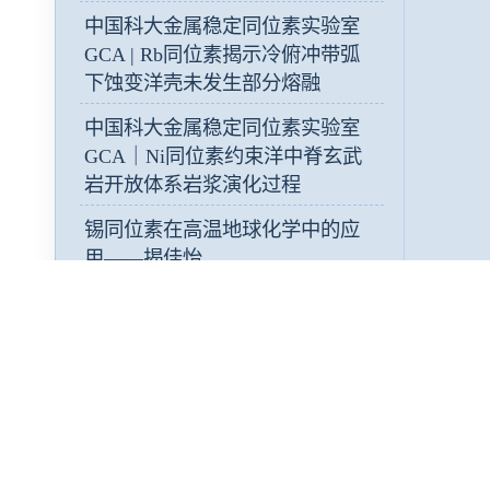
中国科大金属稳定同位素实验室
GCA | Rb同位素揭示冷俯冲带弧
下蚀变洋壳未发生部分熔融
中国科大金属稳定同位素实验室
GCA｜Ni同位素约束洋中脊玄武
岩开放体系岩浆演化过程
锡同位素在高温地球化学中的应
用——揭佳怡
俯冲带的铀同位素研究：稳定同
位素示踪俯冲过程与深部物质循
环——盛佳儒
热力学计算模拟对月球镁质岩套
源区的约束——涂子阳
研途回响：2026届研究生毕业