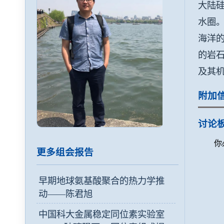
大陆
水圈。
海洋
的岩
及其
附加
讨论
你
更多组会报告
早期地球氨基酸聚合的热力学推
动——陈君旭
中国科大金属稳定同位素实验室