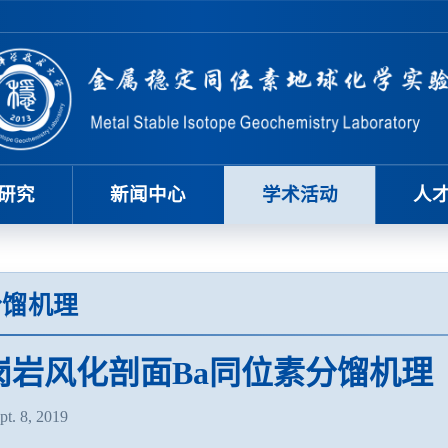
研究
新闻中心
学术活动
人
分馏机理
岗岩风化剖面Ba同位素分馏机理
t. 8, 2019