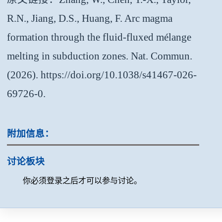
R.N., Jiang, D.S., Huang, F. Arc magma
formation through the fluid-fluxed mélange
melting in subduction zones. Nat. Commun.
(2026). https://doi.org/10.1038/s41467-026-
69726-0.
附加信息：
讨论板块
你必须登录之后才可以参与讨论。