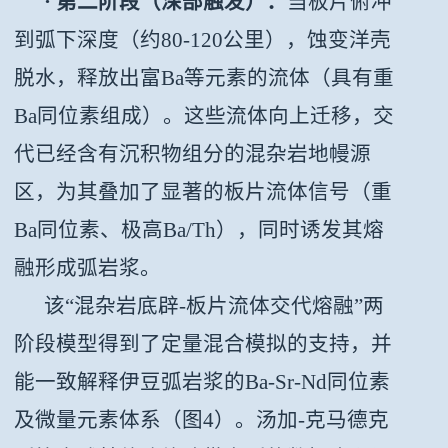
· 第二阶段（深部触发）：
当板片俯冲
到弧下深度（约80-120公里），蚀变洋壳
脱水，释放出富Ba等元素的流体（具有重
Ba同位素组成）。这些流体向上迁移，交
代已经含有沉积物组分的混杂岩地幔源
区，为其叠加了显著的板片流体信号（重
Ba同位素、极高Ba/Th），同时诱发其熔
融形成弧岩浆。
该“混杂岩底辟-板片流体交代熔融”两
阶段模型得到了定量混合模拟的支持，并
能一致解释伊豆弧岩浆的Ba-Sr-Nd同位素
及微量元素体系（
图4
）。汤加-克马德克