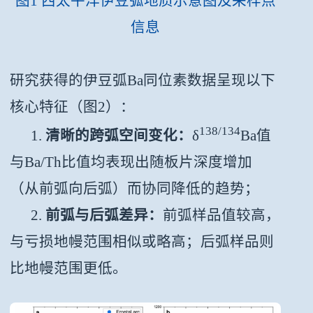
图1 西太平洋伊豆弧地质示意图及采样点
信息
研究获得的伊豆弧Ba同位素数据呈现以下
核心特征（
图2
）：
138/134
1.
清晰的跨弧空间变化：
δ
Ba值
与Ba/Th比值均表现出随板片深度增加
（从前弧向后弧）而协同降低的趋势；
2.
前弧与后弧差异：
前弧样品值较高，
与亏损地幔范围相似或略高；后弧样品则
比地幔范围更低。