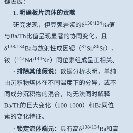
键进展：
1. 明确板片流体的贡献
138/134
研究发现，伊豆弧岩浆的δ
Ba值
与Ba/Th比值呈现显著的协同变化，且
138/134
87
86
δ
Ba与放射性成因锶（
Sr/
Sr）、
143
144
钕（
Nd/
Nd）同位素组成呈正相关。
· 排除其他假说：
数据分析表明，单纯
由沉积物熔体在不同温度下的分异，或不
同成分沉积物的混合，均无法同时解释
Ba/Th的巨大变化（100-1000）和Ba同位
素的变化特征。
138/134
· 锁定流体端元：
具有高δ
Ba和高