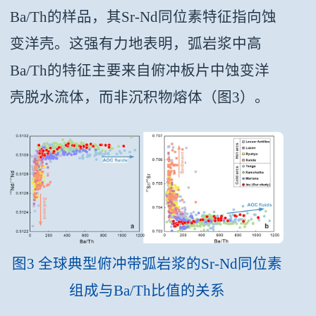
Ba/Th的样品，其Sr-Nd同位素特征指向蚀
变洋壳。这强有力地表明，弧岩浆中高
Ba/Th的特征主要来自俯冲板片中蚀变洋
壳脱水流体，而非沉积物熔体（
图3
）。
图3 全球典型俯冲带弧岩浆的Sr-Nd同位素
组成与Ba/Th比值的关系