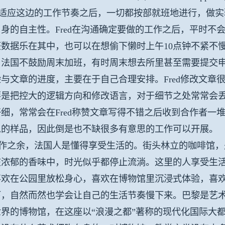
应这边的工作节奏之后，一切都按部就班地进行，做实验，
身的自主性。Fred在沟通确定要做的工作之后，平时不
数据乐在其中，也可以在想偷下懒时上午10点钟不紧不
。法国不鼓励周末加班，有时周末想去所里甚至需要提交
与文章的进度，主要在于自己合理安排。Fred修改文章
要是把控大的逻辑方向和修改语言，对于细节之处常常会
细，常常会在Fred称赞文章写得不错之后收到合作者一堆
思的样品，因此倒是也不缺很多有意思的工作可以开展。
之余，法国人是懂得享受生活的。街头林立的咖啡馆，
在浓郁的香味中，时光似乎都停止流淌。这里的人享受生
喜欢在公园里放松身心，喜欢在博物馆里沉浸式体验，喜
下，自然而然也学会让自己的生活节奏慢下来。巴黎是艺
世界的博物馆，在这座以“浪漫之都”著称的现代化国际大