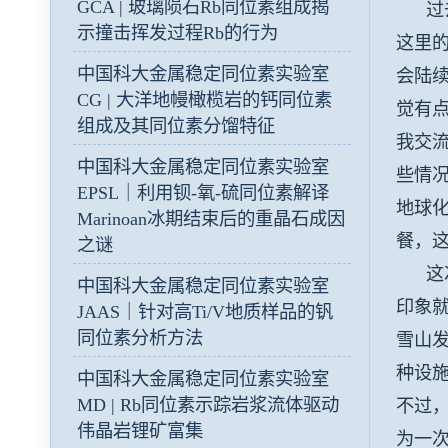
GCA | 玻璃陨石Rb同位素组成揭
过去
示撞击挥发过程Rb的行为
这里
中国科大金属稳定同位素实验室
会陆
CG | 大洋地幔橄榄岩的钙同位素
觉有
组成及其同位素分馏特征
我交
中国科大金属稳定同位素实验室
些情
EPSL｜利用钡-氧-硫同位素解译
地球化
Marinoan冰期结束后的重晶石成因
餐，
之谜
这次
中国科大金属稳定同位素实验室
印象
JAAS｜针对高Ti/V地质样品的钒
同位素分析方法
雪山
种设
中国科大金属稳定同位素实验室
MD | Rb同位素示踪岩浆流体驱动
不过
伟晶岩锂矿富集
为一