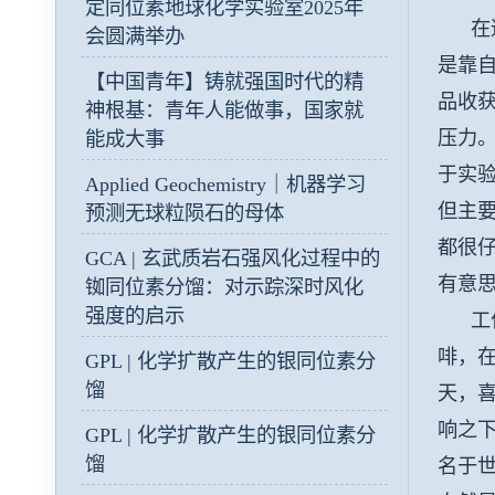
定同位素地球化学实验室2025年
在适
会圆满举办
是靠自
【中国青年】铸就强国时代的精
品收获
神根基：青年人能做事，国家就
压力
能成大事
于实验
Applied Geochemistry｜机器学习
但主
预测无球粒陨石的母体
都很仔
GCA | 玄武质岩石强风化过程中的
有意
铷同位素分馏：对示踪深时风化
强度的启示
工作
啡，
GPL | 化学扩散产生的银同位素分
馏
天，
响之
GPL | 化学扩散产生的银同位素分
馏
名于