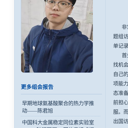
非常荣
题组
单记
首先
找机
自己
项能
更多组会报告
态准
前担
早期地球氨基酸聚合的热力学推
动——陈君旭
服。
出国
中国科大金属稳定同位素实验室