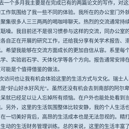
一个多月我主要是在完成已有的两篇论文的写作，对这
的工作氛围给了我一些不同的体验。我所在的办公室门外
续聚集很多人三三两两的喝咖啡聊天。热烈的交流通常持
点聒噪。我目前还不是很习惯参与这样的交流，同办公室
流各自正在开展的研究工作，还给我分享有关学术报告、
况。希望我能够在交流方面成长的更加自信从容。系里每
学、实验岩石学、天体化学等各个方向。报告通常安排在中
这可能是个值得借鉴的做法。
访问也让我有机会体验这里的生活方式与文化。瑞士人
就是“好山好水好风光”。虽然还没有机会去到南部的阿尔
发呆就已经足以让人忘掉所有烦恼。在户外也能处处看到
施。另外，这里的生活氛围整体比较安静，我的个人生活
，在一切美好背后，高昂的生活成本也是无法忽视的。精
次生动的生活财务管理训练。总的来说，这里的生活丰富