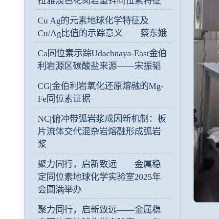
拉雅淡色花岗岩重锌同位素特征
Cu Ag的元素地球化学特征及
Cu/Ag比值的示踪意义——蔡东娥
Ca同位素示踪Udachnaya-East金伯
利岩源区碳酸盐来源——宋振韬
CG|金伯利岩氧化还原熔融的Mg-
Fe同位素证据
NC|俯冲带弧岩浆成因新机制：板
片流体交代混杂岩熔融形成弧岩
浆
聚力同行，启新致远——金属稳
定同位素地球化学实验室2025年
会圆满举办
聚力同行，启新致远——金属稳