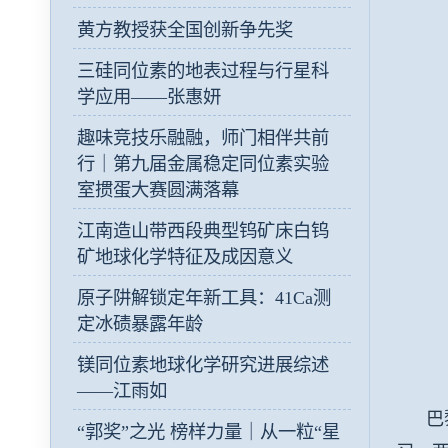
黄方教授获全国创新争先奖
三硅同位素的地表过程与行星科
学应用——张惠妍
趣味竞技乐融融，师门相伴共前
行｜第九届金属稳定同位素实验
室掼蛋大赛圆满落幕
江南造山带西段典型钨矿床白钨
矿地球化学特征及成因意义
原子阱解锁定年新工具：41Ca测
定冰碛暴露年龄
镁同位素地球化学研究进展综述
——江雨如
巴黎
“郭奖”之光 榜样力量｜从一粒“星