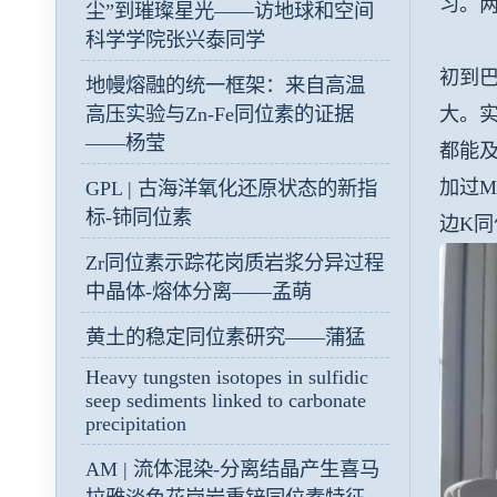
习。两
尘”到璀璨星光——访地球和空间
科学学院张兴泰同学
初到
地幔熔融的统一框架：来自高温
大。
高压实验与Zn-Fe同位素的证据
——杨莹
都能
加过M
GPL | 古海洋氧化还原状态的新指
标-铈同位素
边K同
Zr同位素示踪花岗质岩浆分异过程
中晶体-熔体分离——孟萌
黄土的稳定同位素研究——蒲猛
Heavy tungsten isotopes in sulfidic
seep sediments linked to carbonate
precipitation
AM | 流体混染-分离结晶产生喜马