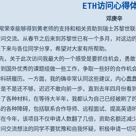
ETH
访问心得
邓庚辛
幸能够得到黄老师的支持和相关资助到瑞士苏黎世联邦理工学院（
访问交流。从春节之后来到苏黎世已有一个多月，对这边
录下来与各位同学分享，希望对大家有所帮助。
，关于此次访问我最大的一个感受是要抓住机会，勇敢
会到国外优秀的课题组做一些工作，争取一些好的合作机
的科研履历。一方面，我的确非常认同这些建议，内心蠢
力是不是还不够，迟迟不敢向前一步。直到去年四月份看
备了各种材料，在等待大半年，我都认为自己已经被刷了
心的各种障碍，包括联系合作导师、远程面试、提高英语
而在今年，该项目不仅申请人数翻了几倍，资助名额还减
访问交流想法的同学不要犹豫和自我怀疑，积极申请一切