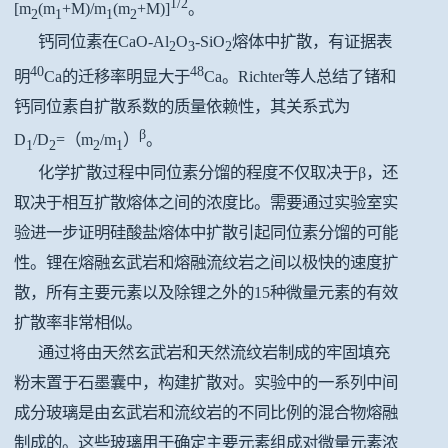
1/2
[m
(m
+M)/m
(m
+M)]
。
2
1
1
2
钙同位素在CaO-Al
O
-SiO
熔体中扩散，有证据表
2
3
2
40
48
明
Ca的迁移率明显大于
Ca。Richter等人总结了锗和
钙同位素自扩散系数的质量依赖性，其关系式为
β
D
/D
=（m
/m
）
。
1
2
2
1
化学扩散过程中同位素分馏的程度不仅取决于β，还
取决于相互扩散熔体之间的浓度比。需要通过实验室实
验进一步证明硅酸盐熔体中扩散引起同位素分馏的可能
性。锂在熔融玄武岩和熔融流纹岩之间以极快的速度扩
散，所有主要元素以及除锂之外的15种微量元素的有效
扩散率非常相似。
通过将由天然玄武岩和天然流纹岩制成的牢固填充
粉末置于石墨囊中，构建扩散对。实验中的一系列中间
成分玻璃是由玄武岩和流纹岩的不同比例的混合物熔融
制成的。这些玻璃用于确定主要元素组成对微量元素浓