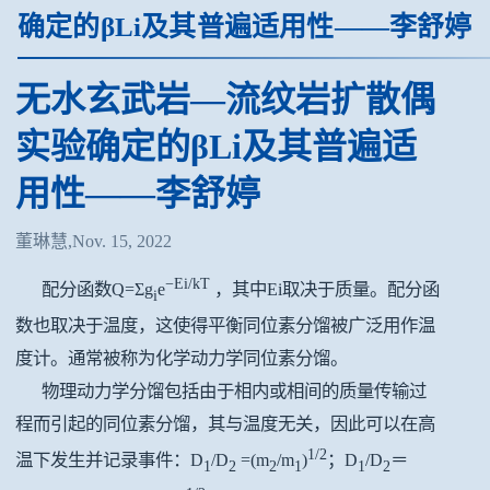
确定的βLi及其普遍适用性——李舒婷
无水玄武岩—流纹岩扩散偶
实验确定的βLi及其普遍适
用性——李舒婷
董琳慧,Nov. 15, 2022
−
Ei/kT
配分函数Q=Σg
e
，其中Ei取决于质量。配分函
i
数也取决于温度，这使得平衡同位素分馏被广泛用作温
度计。通常被称为化学动力学同位素分馏。
物理动力学分馏包括由于相内或相间的质量传输过
程而引起的同位素分馏，其与温度无关，因此可以在高
1/2
温下发生并记录事件：D
/D
=(m
/m
)
；D
/D
＝
1
2
2
1
1
2