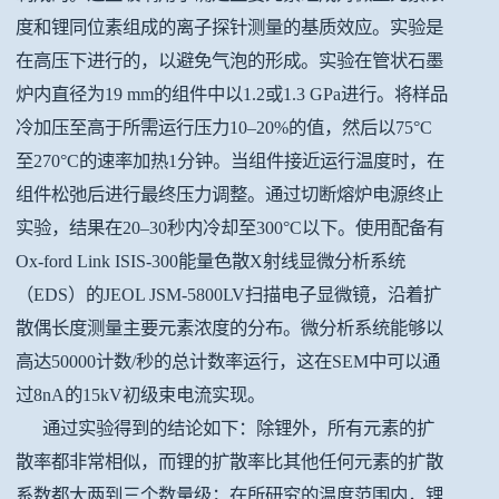
度和锂同位素组成的离子探针测量的基质效应。实验是
在高压下进行的，以避免气泡的形成。实验在管状石墨
炉内直径为19 mm的组件中以1.2或1.3 GPa进行。将样品
冷加压至高于所需运行压力10–20%的值，然后以75°C
至270°C的速率加热1分钟。当组件接近运行温度时，在
组件松弛后进行最终压力调整。通过切断熔炉电源终止
实验，结果在20–30秒内冷却至300°C以下。使用配备有
Ox-ford Link ISIS-300能量色散X射线显微分析系统
（EDS）的JEOL JSM-5800LV扫描电子显微镜，沿着扩
散偶长度测量主要元素浓度的分布。微分析系统能够以
高达50000计数/秒的总计数率运行，这在SEM中可以通
过8nA的15kV初级束电流实现。
通过实验得到的结论如下：除锂外，所有元素的扩
散率都非常相似，而锂的扩散率比其他任何元素的扩散
系数都大两到三个数量级；在所研究的温度范围内，锂