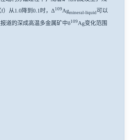
109
1.0降到0.1时，∆
Ag
可以
mineral-liquid
109
l（2020）报道的深成高温多金属矿中δ
Ag变化范围