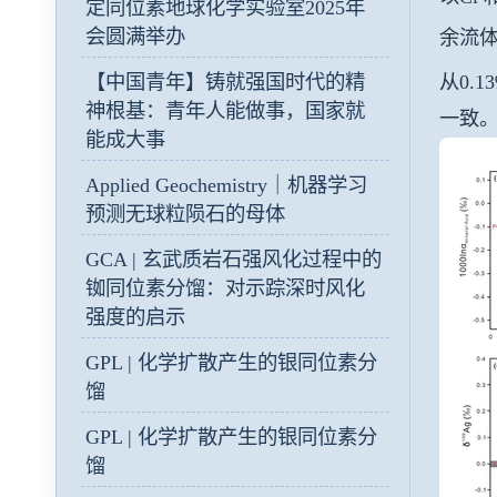
定同位素地球化学实验室2025年
会圆满举办
余流体
从0.1
【中国青年】铸就强国时代的精
神根基：青年人能做事，国家就
一致
能成大事
Applied Geochemistry｜机器学习
预测无球粒陨石的母体
GCA | 玄武质岩石强风化过程中的
铷同位素分馏：对示踪深时风化
强度的启示
GPL | 化学扩散产生的银同位素分
馏
GPL | 化学扩散产生的银同位素分
馏