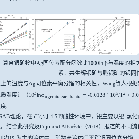
计算含银矿物中Ag同位素配分函数比1000ln β与温度
系；共生辉银矿与脆银矿的银同
上的温度与Ag同位素平衡分馏的相关性，Wang等人根
3
6
2
质温度计（10
lnα
= -0.0128 ´ 10
/T
+ 
argentite-stephanite
温度。
SAB理论，在pH小于4.5的酸性环境中，银主要以银-
。结合此研究及Fujii and Albarède（2018）报
-
和以HS
为主的流体中，矿物与流体间平衡银同位素分馏。