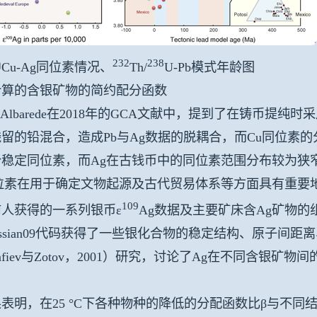
232
238
Cu-Ag同位素情况、
Th/
U-Pb模式年龄图
计算的含银矿物的简约配分函数
ii、Albarede在2018年的GCA文献中，提到了在铸
留的铅混合，造成Pb与Ag数据的脱耦合，而Cu同位素
个稳定同位素，而Ag在古钱币中的同位素范围分布较为狭
同位素在用于确定文物起源及古代贸易体系等方面具有重要
109
人获得的一系列银币ε
Ag数据及主要矿床含Ag矿物的组
ussian09代码获得了一些银化合物的稳定结构、原子间距
infiev与Zotov，2001）研究，讨论了Ag在不同含银
。
表明，在25 °C下各种物种的降低的分配函数比β与不同