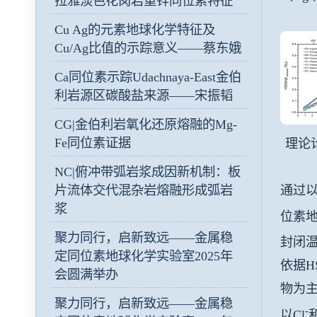
拉雅淡色花岗岩重锌同位素特征
Cu Ag的元素地球化学特征及
Cu/Ag比值的示踪意义——蔡东娥
Ca同位素示踪Udachnaya-East金伯
利岩源区碳酸盐来源——宋振韬
CG|金伯利岩氧化还原熔融的Mg-
Fe同位素证据
理论
NC|俯冲带弧岩浆成因新机制：板
片流体交代混杂岩熔融形成弧岩
通过以
浆
位素地
聚力同行，启新致远——金属稳
封闭
定同位素地球化学实验室2025年
依据H
会圆满举办
物为主
聚力同行，启新致远——金属稳
-
以Cl