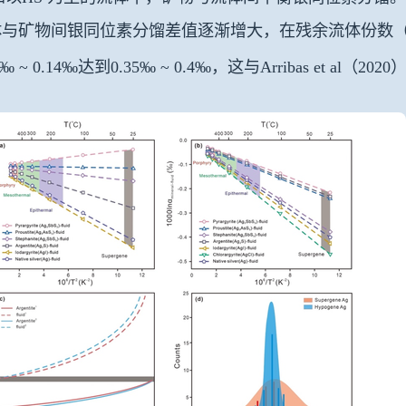
与矿物间银同位素分馏差值逐渐增大，在残余流体份数（f）从
3‰ ~ 0.14‰达到0.35‰ ~ 0.4‰，这与Arribas et a
。