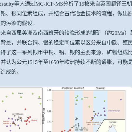
esaulty等人通过MC-ICP-MS分析了15枚来自英国都铎
、铅、银同位素组成，并结合古代冶金技术的流程，做出
造的污染的假设。
来自西属美洲及南西班牙的较晚形成的银矿（约20Ma）具有高
质背景，并联合铜、银的稳定同位素以区分来自中欧、殖
获得了这一系列银币中铜、铅、银的主要来源、矿物组成
并认为公元1515年至1650年欧洲持续不断的通胀，可
跌造成的。