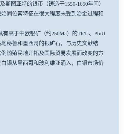
王朝及斯图亚特的银币（铸造于1550-1650年间）
原始同位素特征在很大程度未受到冶金过程和
于中欧银矿（约250Ma）的Th/U、Pb/U
民地秘鲁和墨西哥的银矿石，与历史文献结
比例随殖民地开拓及国际贸易发展而改变的方
能是白银从墨西哥和玻利维亚涌入，白银市场价