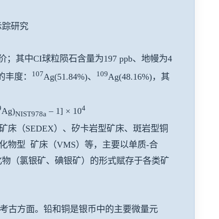
示踪研究
其中CI球粒陨石含量为197 ppb、地幔为4
107
109
位素的丰度：
Ag(51.84%)、
Ag(48.16%)，其
9
4
Ag)
– 1] × 10
NIST978a
矿床（SEDEX）、矽卡岩型矿床、斑岩型铜
化物型 矿床（VMS）等，主要以单质-合
化物（氯银矿、碘银矿）的形式赋存于各类矿
用于科技考古方面。铅和铜是银币中的主要微量元