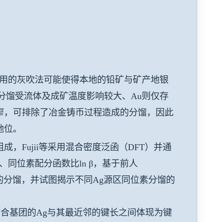
币提纯时采用的灰吹法可能使得本地的铅矿与矿产地银
的分馏受流体及成矿温度影响较大、Au则仅存
窄，可排除了冶金铸币过程造成的分馏，因此
地位。
成，Fujii等采用混合密度泛函（DFT）并通
离、同位素配分函数比ln β，基于前人
矿物间的分馏，并试图揭示不同Ag源区同位素分馏的
结合基团的Ag与其最近邻的键长之间体现为键