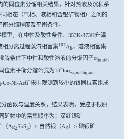
文献在内的同位素分馏相关结果，针对热液及沉积系
不同相态（气相、液相和含银矿物相）之间的
平衡分馏程度及平衡条件。
，在中性及酸性条件、353K-373K升温
107
液相分离过程蒸汽相富集
Ag，溶液相富集
沸腾条件下中性和酸性溶液的分馏因子α
liquid-
3
程银同位素平衡分馏公式为10
lnα
=
vapor-liquid
-Co-Ni-As矿床中观测到较小的银同位素组成
配分函数与温度关系，结果表明，受控于银原
不同矿物中的富集顺序为：深红银矿
矿（Ag
SbS
）> 自然银（Ag）> 碘银矿
2
3