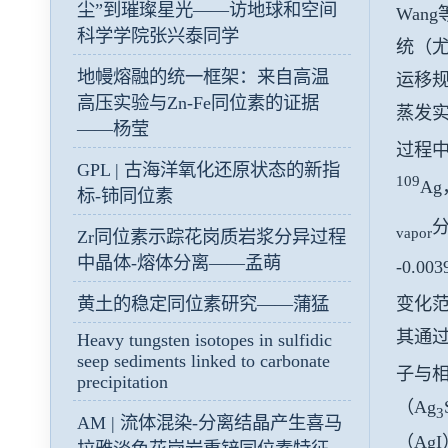
尘”到璀璨星光——访地球和空间
Wan
科学学院张兴泰同学
统（
地幔熔融的统一框架：来自高温
运移
高压实验与Zn-Fe同位素的证据
蒸发实
——杨莹
过程
GPL | 古海洋氧化还原状态的新指
109
A
标-铈同位素
分
vapor
Zr同位素示踪花岗质岩浆分异过程
中晶体-熔体分离——孟萌
-0.003
变化范
黄土的稳定同位素研究——蒲猛
其通
Heavy tungsten isotopes in sulfidic
seep sediments linked to carbonate
子与
precipitation
（Ag
3
AM | 流体混染-分离结晶产生喜马
（Ag