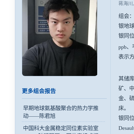
蒋海川,Ma
组会
银地
银同位
ppb、
表示
其储库
矿、中
更多组会报告
金、
床。
早期地球氨基酸聚合的热力学推
动——陈君旭
银同
Des
中国科大金属稳定同位素实验室