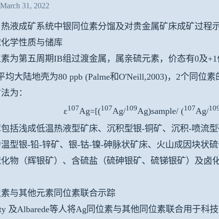
rch 31, 2022
：热液成矿系统中银同位素分馏及对贵金属矿床成矿过程
球化学性质与储库
素为第五周期IB组过渡金属，属亲硫元素，价态有0及+1价；
平均大陆地壳为80 ppb (Palme和O'Neill,2003)，2个同
方法为：
107
107
109
107
10
ε
Ag=[(
Ag/
Ag)sample/ (
Ag/
包括浅成低温热液型矿床、沉积型银-铜矿、沉积-喷流型
温型银-铅-锌矿、银-钴-镍-砷脉状矿床、火山成因块状硫
硫化物（辉银矿）、含硫盐（硫砷银矿、硫锑银矿）及卤
位素与其他元素同位素联合示踪
aulty 及Albarede等人将Ag同位素与其他同位素联合