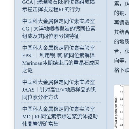
GCA | 玻璃陨石Rb同位素组成揭
素，D
示撞击挥发过程Rb的行为
的铜
中国科大金属稳定同位素实验室
再铸
CG | 大洋地幔橄榄岩的钙同位素
其结合
组成及其同位素分馏特征
的地
中国科大金属稳定同位素实验室
合，
EPSL｜利用钡-氧-硫同位素解译
向等，
Marinoan冰期结束后的重晶石成因
格下
之谜
中国科大金属稳定同位素实验室
JAAS｜针对高Ti/V地质样品的钒
同位素分析方法
中国科大金属稳定同位素实验室
MD | Rb同位素示踪岩浆流体驱动
伟晶岩锂矿富集