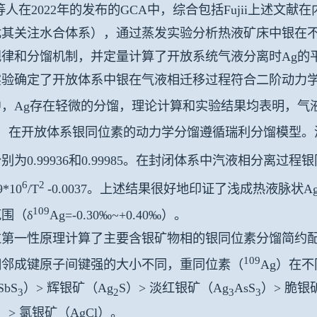
g等人在2022年的发布的GCA中，综合包括Fujii上述
尤其关注水合体系），通过蒸发实验分析热液矿床中银在
规律和分馏机制，并定量计算了开放系统气液分离时Ag的
验确定了开放体系中银在气液相迁移过程符合二阶动力学模型
中，Ag存在轻微的分馏，理论计算和实验结果均表明，气
g，在开放体系银同位素的动力学分馏遵循瑞利分馏模型。
别为0.99936和0.99985。在封闭体系中汽液相分离过
6
2
9*10
/T
-0.0037。上述结果很好地印证了浅成热液脉状Ag
109
围（δ
Ag=-0.30‰~+0.40‰）。
过第一性原理计算了主要含银矿物相的银同位素分馏简约
109
相邻成键原子间键强的大小不同，重同位素（
Ag）在
SbS
）> 辉银矿（Ag
S）> 淡红银矿（Ag
AsS
）> 脆银
3
2
3
3
I）> 氯银矿（AgCl）。