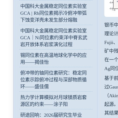
中国科大金属稳定同位素实验室
GCA | Rb同位素揭示冷俯冲带弧
下蚀变洋壳未发生部分熔融
银币中
中国科大金属稳定同位素实验室
理论
GCA｜Ni同位素约束洋中脊玄武
Fuj
岩开放体系岩浆演化过程
矿中残
锡同位素在高温地球化学中的应
在一
用——揭佳怡
Ag
俯冲带的铀同位素研究：稳定同
基于前
位素示踪俯冲过程与深部物质循
环——盛佳儒
过Ga
（Ak
热力学计算模拟对月球镁质岩套
起源
源区的约束——涂子阳
其结果
研途回响：2026届研究生毕业