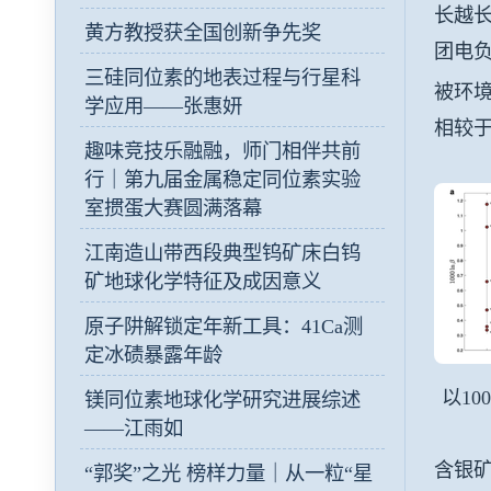
长越长
黄方教授获全国创新争先奖
团电
三硅同位素的地表过程与行星科
被环境
学应用——张惠妍
相较
趣味竞技乐融融，师门相伴共前
行｜第九届金属稳定同位素实验
室掼蛋大赛圆满落幕
江南造山带西段典型钨矿床白钨
矿地球化学特征及成因意义
原子阱解锁定年新工具：41Ca测
定冰碛暴露年龄
以10
镁同位素地球化学研究进展综述
——江雨如
含银
“郭奖”之光 榜样力量｜从一粒“星