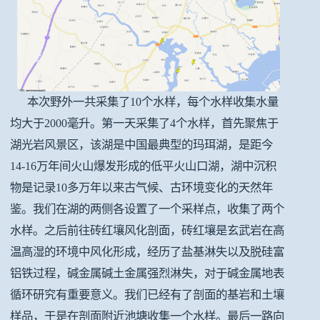
本次野外一共采集了10个水样，每个水样收集水量
均大于2000毫升。第一天采集了4个水样，首先聚焦于
湖光岩风景区，该湖是中国最典型的玛珥湖，是距今
14-16万年间火山爆发形成的低平火山口湖，湖中沉积
物是记录10多万年以来古气候、古环境变化的天然年
鉴。我们在湖的两侧各设置了一个采样点，收集了两个
水样。之后前往砖红壤风化剖面，砖红壤是玄武岩在高
温高湿的环境中风化形成，经历了盐基淋失以及脱硅富
铝铁过程，碱金属碱土金属强烈淋失，对于碱金属地表
循环研究有重要意义。我们已经有了剖面的基岩和土壤
样品，于是在剖面附近池塘收集一个水样。最后一路向