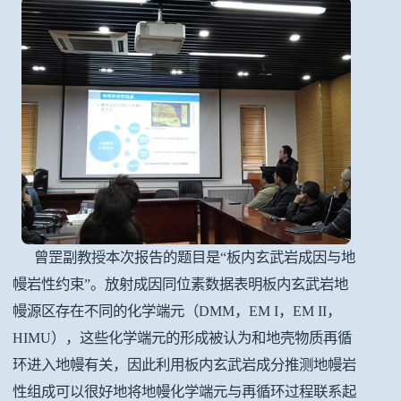
曾罡副教授本次报告的题目是“板内玄武岩成因与地
幔岩性约束”。放射成因同位素数据表明板内玄武岩地
幔源区存在不同的化学端元（DMM，EM I，EM II，
HIMU），这些化学端元的形成被认为和地壳物质再循
环进入地幔有关，因此利用板内玄武岩成分推测地幔岩
性组成可以很好地将地幔化学端元与再循环过程联系起