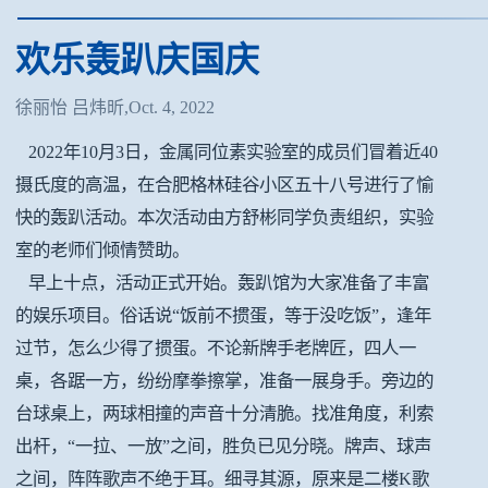
欢乐轰趴庆国庆
徐丽怡 吕炜昕,Oct. 4, 2022
2022年10月3日，金属同位素实验室的成员们冒着近40
摄氏度的高温，在合肥格林硅谷小区五十八号进行了愉
快的轰趴活动。本次活动由方舒彬同学负责组织，实验
室的老师们倾情赞助。
早上十点，活动正式开始。轰趴馆为大家准备了丰富
的娱乐项目。俗话说“饭前不掼蛋，等于没吃饭”，逢年
过节，怎么少得了掼蛋。不论新牌手老牌匠，四人一
桌，各踞一方，纷纷摩拳擦掌，准备一展身手。旁边的
台球桌上，两球相撞的声音十分清脆。找准角度，利索
出杆，“一拉、一放”之间，胜负已见分晓。牌声、球声
之间，阵阵歌声不绝于耳。细寻其源，原来是二楼K歌