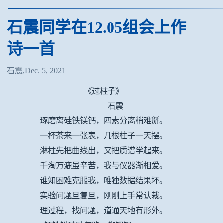
石震同学在12.05组会上作
诗一首
石震,Dec. 5, 2021
《过柱子》
石震
琢磨离硅铁镁钙，四素分离稍难掰。
一杯茶来一张表，几根柱子一天摆。
淋柱先把曲线出，又把质谱学起来。
千淘万漉虽辛苦，我与仪器渐相爱。
谁知困难克服我，唯独数据结果坏。
实验问题旦复旦，刚刚上手常认栽。
理过程，找问题，道通天地有形外。