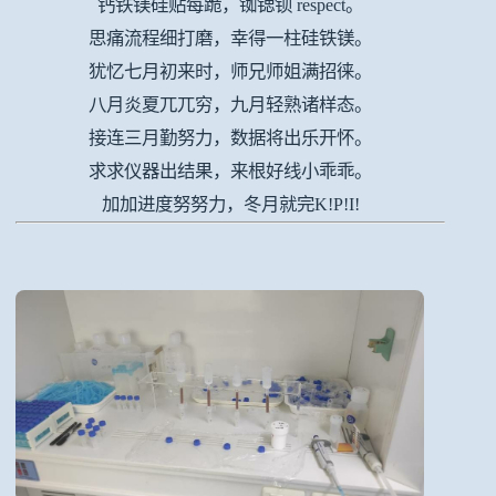
钙铁镁硅贴每跪，铷锶钡 respect。
思痛流程细打磨，幸得一柱硅铁镁。
犹忆七月初来时，师兄师姐满招徕。
八月炎夏兀兀穷，九月轻熟诸样态。
接连三月勤努力，数据将出乐开怀。
求求仪器出结果，来根好线小乖乖。
加加进度努努力，冬月就完K!P!I!