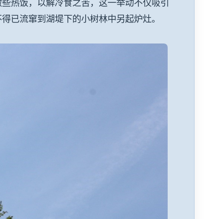
做些热饭，以解冷食之苦，这一举动不仅吸引
不得已流窜到湖堤下的小树林中另起炉灶。