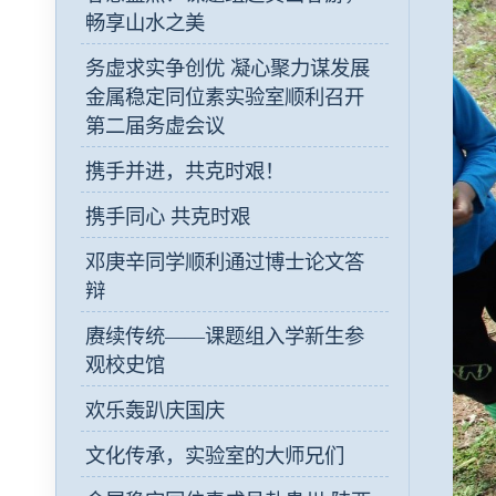
畅享山水之美
务虚求实争创优 凝心聚力谋发展
金属稳定同位素实验室顺利召开
第二届务虚会议
携手并进，共克时艰！
携手同心 共克时艰
邓庚辛同学顺利通过博士论文答
辩
赓续传统——课题组入学新生参
观校史馆
欢乐轰趴庆国庆
文化传承，实验室的大师兄们