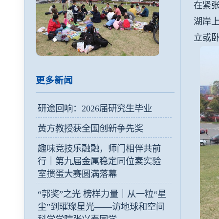
在紧
湖岸
立或
更多新闻
研途回响：2026届研究生毕业
黄方教授获全国创新争先奖
趣味竞技乐融融，师门相伴共前
行｜第九届金属稳定同位素实验
室掼蛋大赛圆满落幕
“郭奖”之光 榜样力量｜从一粒“星
尘”到璀璨星光——访地球和空间