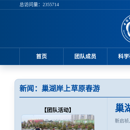
总访问量：
2355714
首页
团队成员
科学
新闻：巢湖岸上草原春游
巢
【团队活动】
靳启祯,Ap