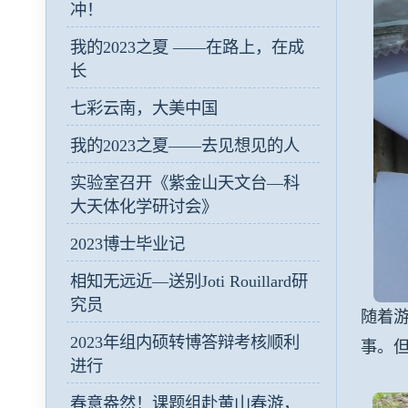
冲！
我的2023之夏 ——在路上，在成
长
七彩云南，大美中国
我的2023之夏——去见想见的人
实验室召开《紫金山天文台—科
大天体化学研讨会》
2023博士毕业记
相知无远近—送别Joti Rouillard研
究员
随着
2023年组内硕转博答辩考核顺利
事。
进行
春意盎然！课题组赴黄山春游，