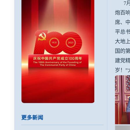
7月
炮百
席、
平总
大地
国的
建党
岁！”
更多新闻