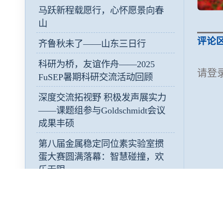
马跃新程载愿行，心怀愿景向春
山
评论
齐鲁秋未了——山东三日行
科研为桥，友谊作舟——2025
请登
FuSEP暑期科研交流活动回顾
深度交流拓视野 积极发声展实力
——课题组参与Goldschmidt会议
成果丰硕
第八届金属稳定同位素实验室掼
蛋大赛圆满落幕：智慧碰撞，欢
乐无限
研途撷英：2025届研究生毕业感
言合集（一)