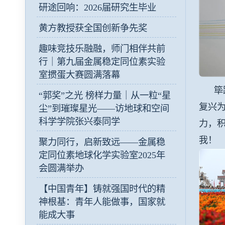
研途回响：2026届研究生毕业
黄方教授获全国创新争先奖
趣味竞技乐融融，师门相伴共前
行｜第九届金属稳定同位素实验
室掼蛋大赛圆满落幕
筚路
“郭奖”之光 榜样力量｜从一粒“星
复兴
尘”到璀璨星光——访地球和空间
科学学院张兴泰同学
力，
我！
聚力同行，启新致远——金属稳
定同位素地球化学实验室2025年
会圆满举办
【中国青年】铸就强国时代的精
神根基：青年人能做事，国家就
能成大事