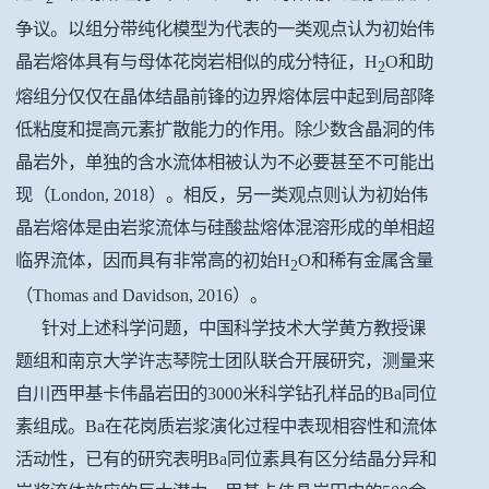
争议。以组分带纯化模型为代表的一类观点认为初始伟
晶岩熔体具有与母体花岗岩相似的成分特征，H
O和助
2
熔组分仅仅在晶体结晶前锋的边界熔体层中起到局部降
低粘度和提高元素扩散能力的作用。除少数含晶洞的伟
晶岩外，单独的含水流体相被认为不必要甚至不可能出
现
（London, 2018）
。相反，另一类观点则认为初始伟
晶岩熔体是由岩浆流体与硅酸盐熔体混溶形成的单相超
临界流体，因而具有非常高的初始H
O和稀有金属含量
2
（Thomas and Davidson, 2016）
。
针对上述科学问题，中国科学技术大学黄方教授课
题组和南京大学许志琴院士团队联合开展研究，测量来
自川西甲基卡伟晶岩田的3000米科学钻孔样品的Ba同位
素组成。Ba在花岗质岩浆演化过程中表现相容性和流体
活动性，已有的研究表明Ba同位素具有区分结晶分异和