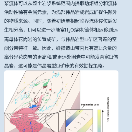
浆流体可以从整个岩浆系统范围内提取助熔组分和流体
活动性稀有金属元素，为浅部伟晶岩成岩成矿提供额外
的物质来源。同时，随着初始单相超临界流体侵位后发
生相分离，Li可以进一步随富H
O熔体/流体相运移到远
2
离母体花岗岩的位置成矿，与伟晶岩型Li矿区普遍的空
间分带特征一致。因此，碰撞造山带内具有高Li含量的
高分异花岗岩的更高和/或更远处围岩中可能发育富Li伟
晶岩，这可能是伟晶岩型Li矿床的有效勘探策略。