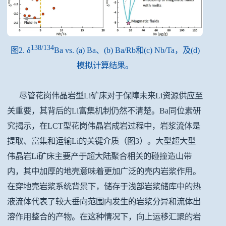
138/134
图2. δ
Ba vs. (a) Ba、(b) Ba/Rb和(c) Nb/Ta，及(d)
模拟计算结果
。
尽管花岗伟晶岩型Li矿床对于保障未来Li资源供应至
关重要，其背后的Li富集机制仍然不清楚。Ba同位素研
究揭示，在LCT型花岗伟晶岩成岩过程中，岩浆流体是
提取、富集和运输Li的关键介质
（图3）
。大型超大型
伟晶岩Li矿床主要产于超大陆聚合相关的碰撞造山带
内，其中加厚的地壳意味着更加广泛的壳内岩浆作用。
在穿地壳岩浆系统背景下，储存于浅部岩浆储库中的热
液流体代表了较大垂向范围内发生的岩浆分异和流体出
溶作用整合的产物。在这种情况下，向上运移汇聚的岩