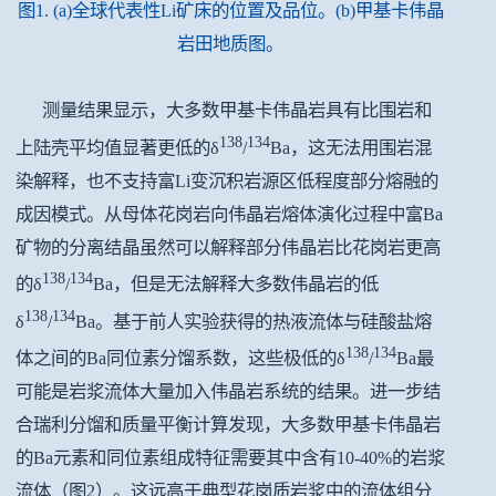
图1. (a)全球代表性Li矿床的位置及品位。(b)甲基卡伟晶
岩田地质图
。
测量结果显示，大多数甲基卡伟晶岩具有比围岩和
138
134
上陆壳平均值显著更低的δ
/
Ba，这无法用围岩混
染解释，也不支持富Li变沉积岩源区低程度部分熔融的
成因模式。从母体花岗岩向伟晶岩熔体演化过程中富Ba
矿物的分离结晶虽然可以解释部分伟晶岩比花岗岩更高
138
134
的δ
/
Ba，但是无法解释大多数伟晶岩的低
138
134
δ
/
Ba。基于前人实验获得的热液流体与硅酸盐熔
138
134
体之间的Ba同位素分馏系数，这些极低的δ
/
Ba最
可能是岩浆流体大量加入伟晶岩系统的结果。进一步结
合瑞利分馏和质量平衡计算发现，大多数甲基卡伟晶岩
的Ba元素和同位素组成特征需要其中含有10-40%的岩浆
流体
（图2）
。这远高于典型花岗质岩浆中的流体组分