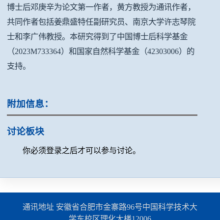
博士后
邓庚
辛
为论文第一作者，
黄方
教授为通讯作者，
共同作者包括
姜鼎盛
特任副研究员、南京大学
许志琴
院
士和
李广伟
教授。本研究得到了中国博士后科学基金
（2023M733364）和国家自然科学基金（42303006）的
支持。
附加信息：
讨论板块
你必须登录之后才可以参与讨论。
通讯地址 安徽省合肥市金寨路96号中国科学技术大
学东校区理化大楼12006