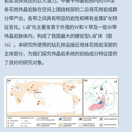
岩浆流体效应的巨大潜力。甲基卡伟晶岩田内的500余
条花岗伟晶岩脉在空间上围绕核部的二云母花岗岩成群
分带产出，各带之间具有明显的岩性和稀有金属矿化特
征变化。Li矿化主要发育于外围的Ⅳ和Ⅴ带及一些Ⅲ带
伟晶岩脉体内，构成了我国最大的硬岩型Li矿床
（图
1b）
。本研究所使用的钻孔样品接近母体花岗岩深部的
主体部分，为我们探究伟晶岩系统的初始成分特征提供
了良好的研究对象。