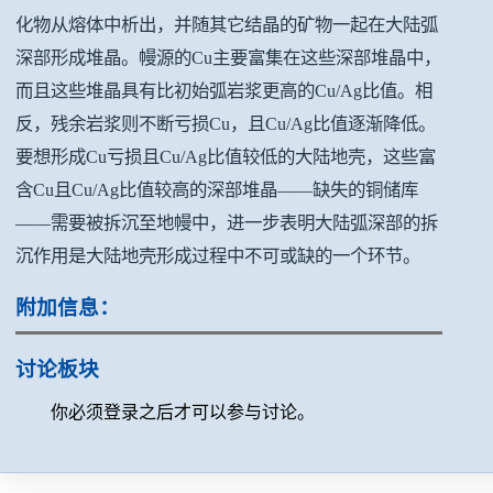
化物从熔体中析出，并随其它结晶的矿物一起在大陆弧
深部形成堆晶。幔源的Cu主要富集在这些深部堆晶中，
而且这些堆晶具有比初始弧岩浆更高的Cu/Ag比值。相
反，残余岩浆则不断亏损Cu，且Cu/Ag比值逐渐降低。
要想形成Cu亏损且Cu/Ag比值较低的大陆地壳，这些富
含Cu且Cu/Ag比值较高的深部堆晶——缺失的铜储库
——需要被拆沉至地幔中，进一步表明大陆弧深部的拆
沉作用是大陆地壳形成过程中不可或缺的一个环节。
附加信息：
讨论板块
你必须登录之后才可以参与讨论。