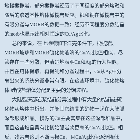
地幔橄榄岩，部分橄榄岩经历了不同程度的部分熔融和
随后的渗透基性熔体橄榄岩反应。银和铜在橄榄岩中的
有限分馏与MORB的数据一致；经历不同程度分数结晶
的morb也显示出相对恒定的Cu/Ag比率。
总的来说，在上地幔和下洋壳条件下，橄榄岩、
MORB玻璃和MORB硫化物液滴的Cu/Ag比值相似，尽
管存在一些分散，但清楚地表明Cu和Ag的行为相似，
并且在熔体提取、再提纯和分馏过程中，Cu从Ag中分
离出来的系统分馏非常有限。在这些环境中，硫化物熔
体-硅酸盐熔体分配是主要的分馏过程。
大陆弧深部岩浆结晶分异过程中有大量的结晶态硫
化物从熔体中析出，并随其它结晶的矿物一起在大陆弧
深部形成堆晶。幔源的Cu主要富集在这些深部堆晶中，
而且这些堆晶具有比初始弧岩浆更高的Cu/Ag比值。相
反，残余岩浆则不断亏损Cu，且Cu/Ag比值逐渐降低