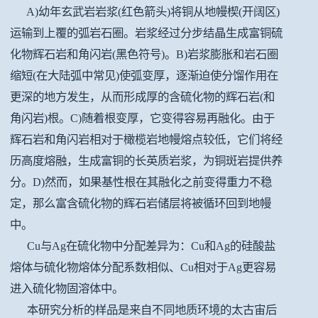
A)幼年玄武岩岩浆(红色箭头)将铜从地幔楔(开阔区)
运输到上覆的弧岩石圈。岩浆经过分步结晶生成富铜硫
化物辉石岩和角闪岩(黑色符号)。B)岩浆膨胀和岩石圈
缩短(在大陆弧中常见)使弧变厚，逐渐迫使分馏作用在
更深的地方发生，从而形成厚的含硫化物的辉石岩(和
角闪岩)根。C)随着根变厚，它变得容易再融化。由于
辉石岩和角闪岩相对于橄榄岩地幔熔点较低，它们将经
历高度熔融，生成富铜的长英质岩浆，为铜斑岩提供养
分。D)然而，如果基性根在其融化之前变得重力不稳
定，那么富含硫化物的辉石岩储层将被循环回到地幔
中。
Cu与Ag在硫化物中分配差异为：Cu和Ag的硅酸盐
熔体与硫化物熔体分配系数相似、Cu相对于Ag更容易
进入硫化物固溶体中。
本研究分析的样品是来自不同地质环境的太古宙后