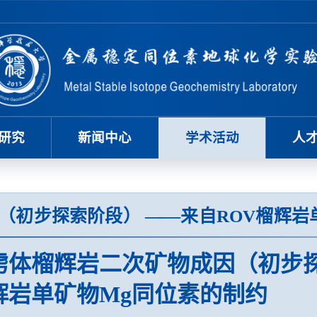
研究
新闻中心
学术活动
人
（初步探索阶段） ——来自ROV榴辉岩
虏体榴辉岩二次矿物成因（初步探
辉岩单矿物Mg同位素的制约