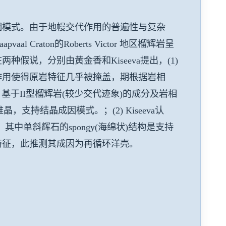
因模式。由于地幔交代作用的普遍性与复杂
raton的Roberts Victor 地区榴辉岩呈
说，分别由黄金香和Kiseeva提出，(1)
作用使得原岩特征几乎被掩盖，期根据岩相
基于II型榴辉岩(较少交代迹象)的成分及岩相
堆晶，支持结晶成因模式。；(2) Kiseeva认
中单斜辉石的spongy(海绵状)结构是支持
特征，此推测其成因为再循环洋壳。