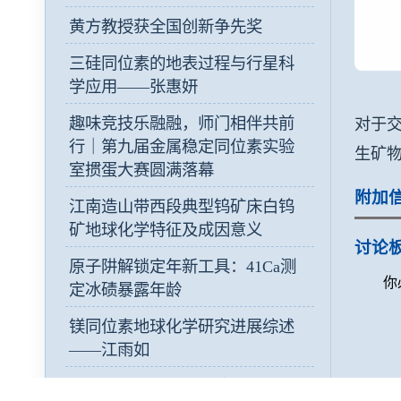
黄方教授获全国创新争先奖
三硅同位素的地表过程与行星科
学应用——张惠妍
趣味竞技乐融融，师门相伴共前
对于交
行｜第九届金属稳定同位素实验
生矿
室掼蛋大赛圆满落幕
附加
江南造山带西段典型钨矿床白钨
矿地球化学特征及成因意义
讨论
原子阱解锁定年新工具：41Ca测
你
定冰碛暴露年龄
镁同位素地球化学研究进展综述
——江雨如
“郭奖”之光 榜样力量｜从一粒“星