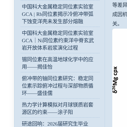
等差异
中国科大金属稳定同位素实验室
GCA | Rb同位素揭示冷俯冲带弧
成因机
下蚀变洋壳未发生部分熔融
关。
中国科大金属稳定同位素实验室
GCA｜Ni同位素约束洋中脊玄武
岩开放体系岩浆演化过程
锡同位素在高温地球化学中的应
用——揭佳怡
俯冲带的铀同位素研究：稳定同
位素示踪俯冲过程与深部物质循
环——盛佳儒
热力学计算模拟对月球镁质岩套
源区的约束——涂子阳
研途回响：2026届研究生毕业