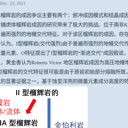
c. 23, 2021
体榴辉岩的成因争议主要有两个：俯冲成因模式和结晶成
捕虏体榴辉岩成因的研究带来了极大的挑战。位于南非Kaapvaal C
遍而强烈的地幔交代特征。对于该区榴辉岩的成因，存在两种假
认为，I型榴辉岩(交代强烈)由于普遍而强烈的地幔交代
量元素、O特征提出了I型榴辉岩的“渐进交代”成因假说，
，黄金香认为Roberts Victor 地区榴辉岩成因为高压地幔
型榴辉岩的交代特征很可能是由于原岩初始部分熔融所致，其
点的显著证据之一，基于蚀变洋壳的微量元素成分高度的