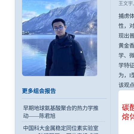
王文宇,De
捕虏
性，对
现出普
黄金香
学、微
学特征
为，I
该观
更多组会报告
早期地球氨基酸聚合的热力学推
动——陈君旭
中国科大金属稳定同位素实验室