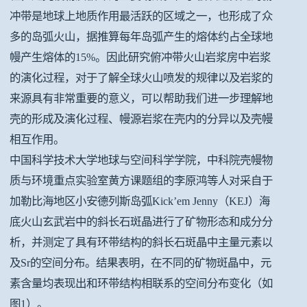
冲带是地球上地质作用最活跃的区域之一，也形成了众
多的岛弧火山，据推算每年岛弧产生的熔体约占全球地
幔产生熔体的15%。因此研究俯冲带火山岩浆房中岩浆
的演化过程，对于了解全球火山喷发的规律以及岩浆的
来源具有非常重要的意义，可以帮助我们进一步理解地
壳的形成及演化过程、幔源岩浆在壳内的分异以及壳幔
相互作用。
中国科学技术大学地球与空间科学学院，中科院壳幔物
质与环境重点实验室黄方课题组的李原鸿等人对采自于
加勒比海地区小安德列斯岛弧Kick’em Jenny（KEJ）海
底火山玄武岩中的斜长石斑晶进行了矿物形态和成分分
析，并测定了具有环带结构的斜长石斑晶中主量元素以
及Sr的空间分布。结果表明，在不同的矿物斑晶中，元
素含量均表现出和环带结构相联系的空间分布变化（如
图1）。