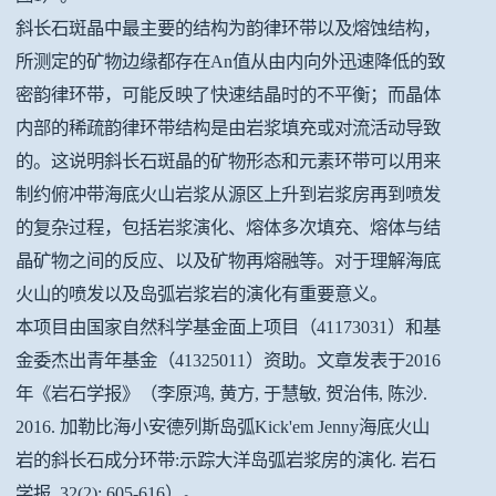
斜长石斑晶中最主要的结构为韵律环带以及熔蚀结构，
所测定的矿物边缘都存在An值从由内向外迅速降低的致
密韵律环带，可能反映了快速结晶时的不平衡；而晶体
内部的稀疏韵律环带结构是由岩浆填充或对流活动导致
的。这说明斜长石斑晶的矿物形态和元素环带可以用来
制约俯冲带海底火山岩浆从源区上升到岩浆房再到喷发
的复杂过程，包括岩浆演化、熔体多次填充、熔体与结
晶矿物之间的反应、以及矿物再熔融等。对于理解海底
火山的喷发以及岛弧岩浆岩的演化有重要意义。
本项目由国家自然科学基金面上项目（41173031）和基
金委杰出青年基金（41325011）资助。文章发表于2016
年《岩石学报》（李原鸿, 黄方, 于慧敏, 贺治伟, 陈沙.
2016. 加勒比海小安德列斯岛弧Kick'em Jenny海底火山
岩的斜长石成分环带:示踪大洋岛弧岩浆房的演化. 岩石
学报, 32(2): 605-616）。