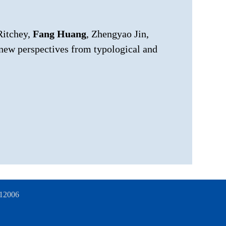
Ritchey,
Fang Huang
, Zhengyao Jin,
ew perspectives from typological and
006