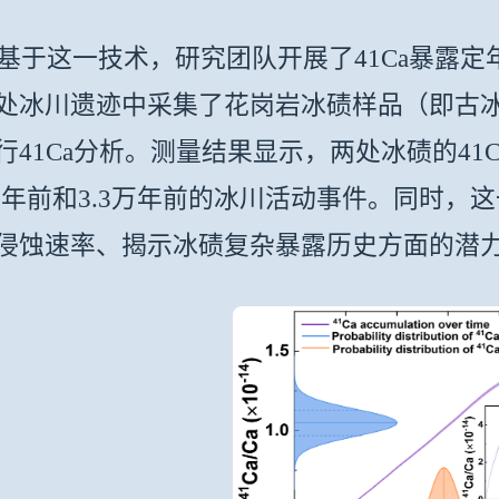
这一技术，研究团队开展了41Ca暴露定
处冰川遗迹中采集了花岗岩冰碛样品（即古
行41Ca分析。测量结果显示，两处冰碛的4
3万年前和3.3万年前的冰川活动事件。同时，
侵蚀速率、揭示冰碛复杂暴露历史方面的潜