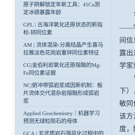
原子阱解锁定年新工具：41Ca测
定冰碛暴露年龄
宇宙
GPL | 古海洋氧化还原状态的新指
——
标-铈同位素
间信
AM | 流体混染-分离结晶产生喜马
露出
拉雅淡色花岗岩重锌同位素特征
学家
CG|金伯利岩氧化还原熔融的Mg-
Fe同位素证据
NC|俯冲带弧岩浆成因新机制：板
下）
片流体交代混杂岩熔融形成弧岩
浆
敏同位
Applied Geochemistry｜机器学习
该方
预测无球粒陨石的母体
度，解
GCA | 玄武质岩石强风化过程中的