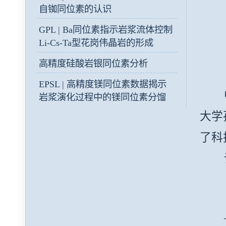
自铷同位素的认识
GPL | Ba同位素指示岩浆流体控制
Li-Cs-Ta型花岗伟晶岩的形成
高精度硅酸岩银同位素分析
EPSL | 高精度镁同位素数据揭示
中国
岩浆演化过程中的镁同位素分馏
行为
大学
石榴石如何控制榴辉岩深熔和埃
了科
达克熔体演化时的铁同位素分
馏？
论
地幔榴辉岩由熔体高压结晶形成
（物
V和Fe如何从岩石圈进入水圈？
——
黄土-古土壤中的锌同位素组成变