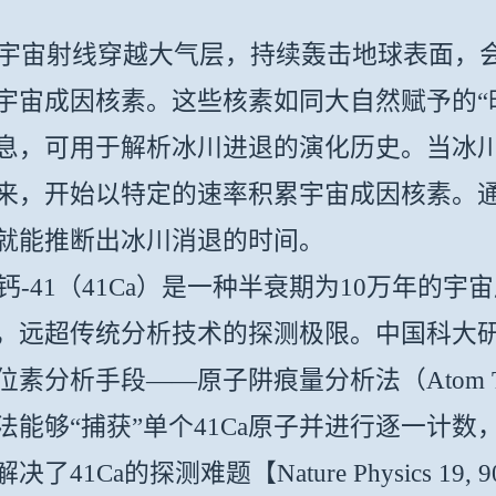
射线穿越大气层，持续轰击地球表面，会
宇宙成因核素。这些核素如同大自然赋予的“
息，可用于解析冰川进退的演化历史。当冰
来，开始以特定的速率积累宇宙成因核素。
就能推断出冰川消退的时间。
钙-41（41Ca）是一种半衰期为10万年的宇
，远超传统分析技术的探测极限。中国科大
素分析手段——原子阱痕量分析法（Atom Trap Tr
法能够“捕获”单个41Ca原子并进行逐一计数，
决了41Ca的探测难题【Nature Physics 19, 90