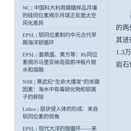
NC | 中国科大利用嫦娥样品月壤
基于
的硅同位素揭示月球正反面太空
风化差异
的两
EPSL | 钡同位素制约中元古代早
其进
期海洋钡循环
1.
EPSL | 姜鼎盛、黄方等：Rb同位
素揭示马里亚纳岛弧俯冲板片脱
岩石
水和熔融
NSR | 寒武纪“生命大爆发”的关键
因素：海水中有毒硫化物和钡离
子的移除
Lithos | 层状侵入体的形成：来自
钒同位素的视角
EPSL | 现代大洋的铷循环——来