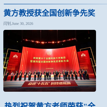
黄方教授获全国创新争先奖
闫钊,June 30, 2026
热烈祝贺黄方老师荣获"全